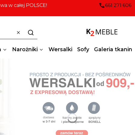
awa w całej POLSCE!
661 271 606
Wyczyść
Szukaj
a
Narożniki
Wersalki
Sofy
Galeria tkanin