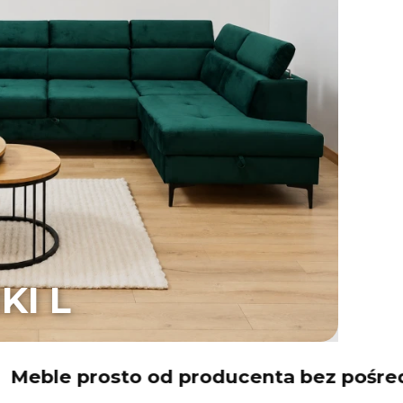
KI L
rosto od producenta bez pośredników✨