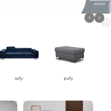
Włą
sofy
pufy