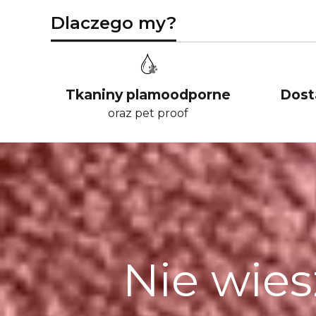
Dlaczego my?
Tkaniny plamoodporne
Dost
oraz pet proof
Nie wies