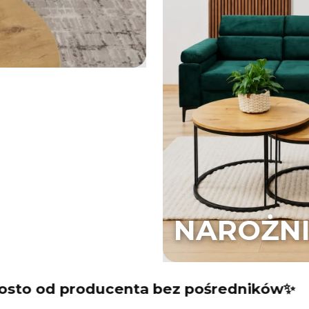
NAROŻNI
producenta bez pośredników✨
Meble p