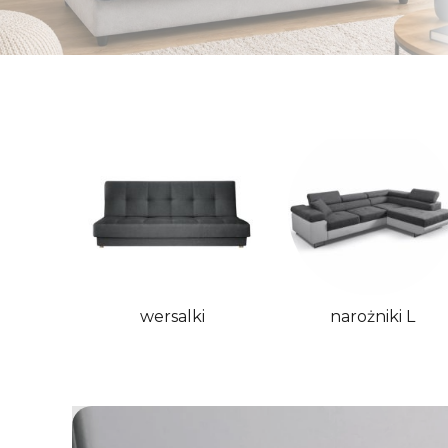
Naciśnij Enter lub spację, aby otworzyć stronę.
wersalki
narożniki L