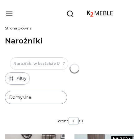
Produ
Otwórz wyszukiwarkę
Strona główna
Narożniki
Narożniki w kształcie U
7
Filtry
Domyślne
Lista produktów
Strona
z 1