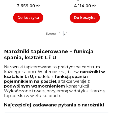
3 659,00 zł
4 114,00 zł
Do koszyka
Do koszyka
Strona
z 1
Narożniki tapicerowane – funkcja
spania, kształt L i U
Narożniki tapicerowane to praktyczne centrum
każdego salonu. W ofercie znajdziesz
narożniki w
kształcie L
i
U
, modele z
funkcją spania
i
pojemnikiem na pościel
, a także wersje z
podwójnym wzmocnieniem
konstrukcji.
Wykończone trwałą, przyjemną w dotyku tkaniną
tapicerską w wielu kolorach.
Najczęściej zadawane pytania o narożniki