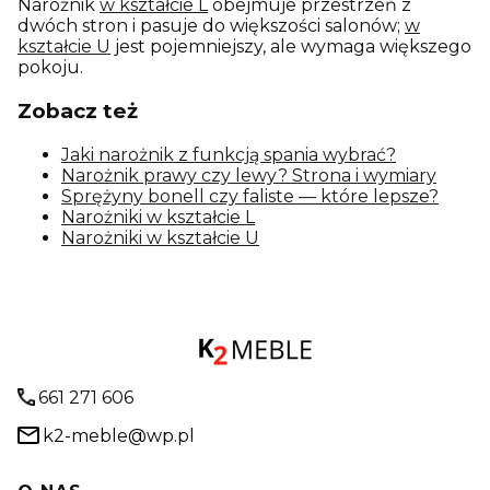
Narożnik
w kształcie L
obejmuje przestrzeń z
dwóch stron i pasuje do większości salonów;
w
kształcie U
jest pojemniejszy, ale wymaga większego
pokoju.
Zobacz też
Jaki narożnik z funkcją spania wybrać?
Narożnik prawy czy lewy? Strona i wymiary
Sprężyny bonell czy faliste — które lepsze?
Narożniki w kształcie L
Narożniki w kształcie U
661 271 606
k2-meble@wp.pl